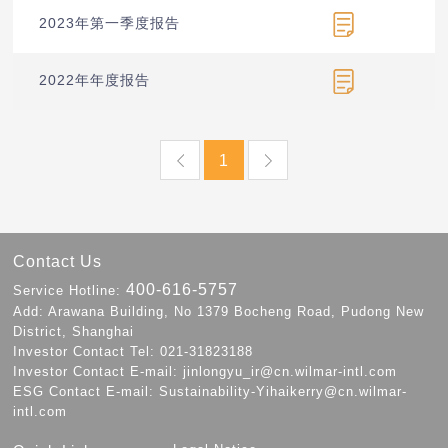
2023年第一季度报告
2022年年度报告
1
Contact Us
400-616-5757
Service Hotline:
Add: Arawana Building, No 1379 Bocheng Road, Pudong New
District, Shanghai
Investor Contact Tel: 021-31823188
Investor Contact E-mail: jinlongyu_ir@cn.wilmar-intl.com
ESG Contact E-mail: Sustainability-Yihaikerry@cn.wilmar-
intl.com